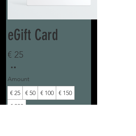
eGift Card
€ 25
Amount
€ 25
€ 50
€ 100
€ 150
€ 200
Quantity